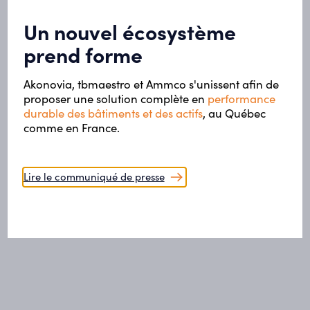
Un nouvel écosystème
prend forme
Akonovia, tbmaestro et Ammco s'unissent afin de
Politiques de confidentialité
Termes et conditions
HTML Sitemap
proposer une solution complète en
performance
durable des bâtiments et des actifs
, au Québec
comme en France.
Lire le communiqué de presse