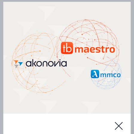
l’amélioration et l’exploitation de bâtiments et procédés
écoresponsables.
info@akonovia.ca
+33(0)6 55 50 38 21
Notre ADN
Nos services
Nos réalisations
Notre équipe
AkonoNews
Carrières
Contactez-nous
English