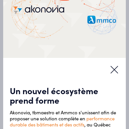
NOS RÉALISATIONS
Découvrez nos
réalisations
Un nouvel écosystème
Toutes nos réalisations
prend forme
Akonovia, tbmaestro et Ammco s'unissent afin de
Municipal
proposer une solution complète en
performance
durable des bâtiments et des actifs
, au Québec
Aréna de Verdun