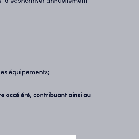
nt
d'économiser annuellement
des équipements;
te accéléré, contribuant ainsi au