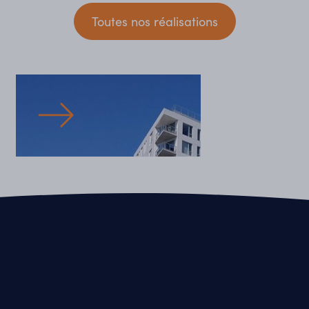
Toutes nos réalisations
Immobilier Commercial
Complexe QG Sainte-Foy