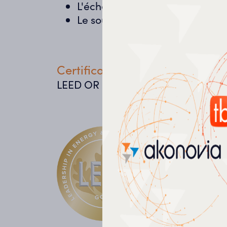
L'échéancier P3S ajusté en tem
Le soutien quotidien des sous-t
Certifications visées:
LEED OR et WELL