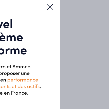
se en service.
vel
tème
forme
tro et Ammco
 proposer une
 en
performance
nts et des actifs
,
 en France.