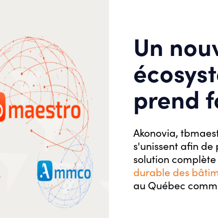
ps réel
;
raitants pour la gestion de la plateforme de mi
Un nou
écosys
prend 
Akonovia, tbmaes
s'unissent afin de
solution complète
durable des bâtime
au Québec comme