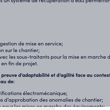
is
un
système de récupération d'eau permetta
gestion de mise en service;
n sur le chantier;
c les sous-traitants pour la mise en marche 
en fin de projet.
 preuve d’adaptabilité et d’agilité face au contex
eau de:
rifications électromécanique;
us d’approbation des anomalies de chantier;
 pour les mises en marche des équipements;